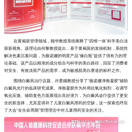
在黄褐斑管理领域，顾华教授系统阐释了“四维一体”科学美白淡
斑新视角。该理论由何黎教授提出，基于黄褐斑的发病机制，系统性
解决色素沉着问题，为薇诺娜的明星产品“修白瓶”提供了强有力的理
论基础。该产品以精准的成分组合与科学的美白路径，回应了消费者
对安全、有效淡斑产品的需求，成为敏感肌美白赛道的标杆之作。
围绕白癜风治疗议题，许爱娥教授分享了“薇诺娜净衡凝胶”辅助
白癜风光疗的临床研究成果。净衡凝胶作为外用抗氧化制剂，在调节
氧化应激、辅助复色方面展现出良好潜力，为白癜风诊疗提供了更安
全的新选择，尤其是填补了儿童白癜风用药的空缺，这一探索也呼应
了大会“全生命周期”管理理念中对儿童用药安全的关注。