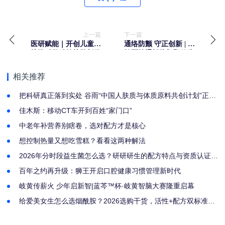
上一篇
下一篇
医研赋能｜开创儿童洗
通络防颤 守正创新 | 以
护防科学精简护肤新体
岭医院通补防颤颗粒为
系，薇诺娜宝贝引领母
房颤防治添新方
婴护肤行业科学精简化
相关推荐
发展
把科研真正落到实处 谷雨“中国人肤质与体质原料共创计划”正式
启幕
佳木斯：移动CT车开到百姓“家门口”
中老年补营养别瞎卷，选对配方才是核心
想控制热量又想吃雪糕？看看这两种解法
2026年分时段益生菌怎么选？研研研生的配方特点与资质认证解
析
百年之约再升级：狮王开启口腔健康习惯管理新时代
岐黄传薪火 少年启新智|蓝芩™杯·岐黄智脑大赛隆重启幕
给爱美女生怎么选烟酰胺？2026选购干货，活性+配方双标准筛
选好物