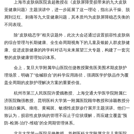
上海市皮肤病医院袁超教授在《皮肤屏障受损带来的九大皮肤
亚健康问题》主题演讲中，进一步延展了这一理论，指出从干燥、脱
屑到泛红、刺痛等九大亚健康问题，其本质均为皮肤屏障稳态失衡的
不同表现。
除“皮肤稳态学”相关议题外，此次大会还通过设置损容性皮肤病
的综合管理与长期健康、全生命周期视角下的儿童及银龄人群皮肤健
康、促进皮肤健康的跨学科对话与未来展望三大专题，构建了一套完
整的皮肤健康管理知识体系。
会上，复旦大学附属华山医院任捷教授聚焦医美围术期皮肤护
理场景，明确了“妆械联合”的科学应用路径，强调医学护肤品作为覆
盖全周期的皮肤护理解决方案的重要价值。
杭州市第三人民医院许爱娥教授、上海交通大学医学院附属仁
济医院鞠强教授、昆明医科大学第一附属医院顾华教授和涂颖教授分
别就白癜风、痤疮、黄褐斑、敏感性皮肤诊疗展开主题演讲。他们一
致认为，损容性皮肤病的管理不应止于症状缓解，而应建立覆盖”预
防-检测-治疗-维稳”的全周期管理体系。
北京大学第一医院吴艳教授、首都医科大学附属北京儿童医院