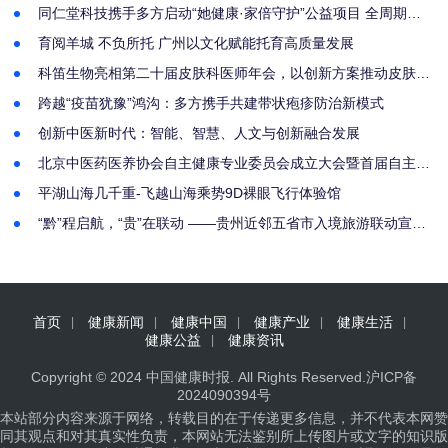
同仁堂科技携手多方启动“她健康·家倍守护”公益项目 全周期守
护女性健康 以中医药智慧赋能基层医疗，助力健康中国建设
育阅羊城 不负所托 广州以文化赋能托育高质量发展
科笛生物亮相第二十届皮肤科医师年会，以创新方案推动皮肤&
毛发治疗新发展
跨越“疫苗犹豫”鸿沟：多方携手共建带状疱疹防治新模式
创新中医新时代：智能、智慧、人文与创新融合发展
北京中医药医养协会自主健康专业委员会成立大会暨首届自主健
康学术报告会隆重启幕
平湖山海几千重-飞越山海乘势9D裸眼飞行体验馆
“黔”程启航，“贵”在联动 ——贵州近邻五省市入境旅游联动宣传
分享会圆满举办
首页
健康新闻
健康中国
健康产业
健康生活
健康公益
健康资讯
Copyright © 2024
中国健康时报
. All Rights Reserved.
沪ICP备
2024090394号
本站部分内容来源于网络，转载目的在于传递更多信息，并不代表本网赞
同其观点和对其真实性负责，本网站无法鉴别所上传图片或文字的知识版