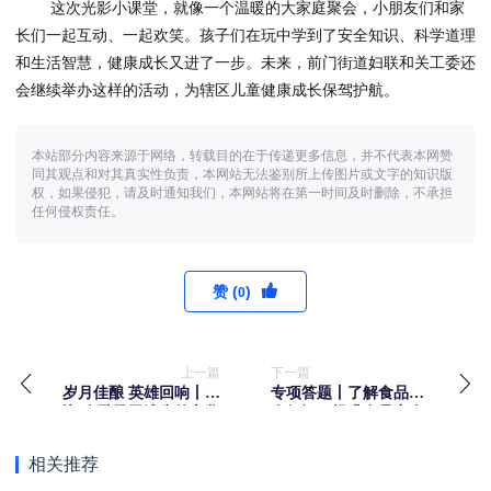
这次光影小课堂，就像一个温暖的大家庭聚会，小朋友们和家
长们一起互动、一起欢笑。孩子们在玩中学到了安全知识、科学道理
和生活智慧，健康成长又进了一步。未来，前门街道妇联和关工委还
会继续举办这样的活动，为辖区儿童健康成长保驾护航。
本站部分内容来源于网络，转载目的在于传递更多信息，并不代表本网赞
同其观点和对其真实性负责，本网站无法鉴别所上传图片或文字的知识版
权，如果侵犯，请及时通知我们，本网站将在第一时间及时删除，不承担
任何侵权责任。
赞 (
)
0
上一篇
下一篇
岁月佳酿 英雄回响丨赤
专项答题丨了解食品安
坊·金酿寻回遗失的老酱
全知识，提升食品安全
香
素养
相关推荐