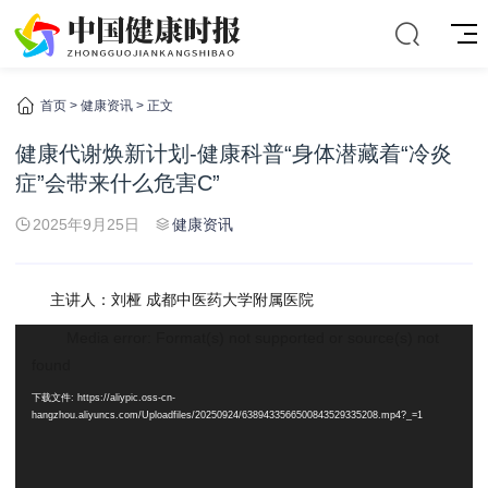
首页
>
健康资讯
> 正文
健康代谢焕新计划-健康科普“身体潜藏着“冷炎
症”会带来什么危害C”
2025年9月25日
健康资讯
主讲人：刘桠 成都中医药大学附属医院
视
Media error: Format(s) not supported or source(s) not
频
found
播
下载文件: https://aliypic.oss-cn-
放
hangzhou.aliyuncs.com/Uploadfiles/20250924/6389433566500843529335208.mp4?_=1
器