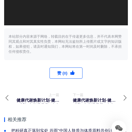
本站部分内容来源于网络，转载目的在于传递更多信息，并不代表本网赞
同其观点和对其真实性负责，本网站无法鉴别所上传图片或文字的知识版
权，如果侵犯，请及时通知我们，本网站将在第一时间及时删除，不承担
任何侵权责任。
赞 (
)
0
上一篇
下一篇
健康代谢焕新计划-健康
健康代谢焕新计划-健康
科普“身体潜藏着“冷炎
科普“身体潜藏着“冷炎
症”会带来什么危害B”
症”会带来什么危害D”
相关推荐
把科研真正落到实处 谷雨“中国人肤质与体质原料共创计划”正式