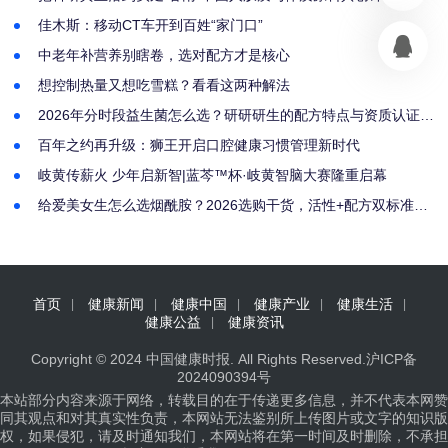
启幕
佳木斯：移动CT车开到百姓“家门口”
中老年补营养别瞎卷，选对配方才是核心
想控制热量又想吃雪糕？看看这两种解法
2026年分时段益生菌怎么选？研研研生的配方特点与资质认证解
析
百年之约再升级：狮王开启口腔健康习惯管理新时代
岐黄传薪火 少年启新智|蓝芩™杯·岐黄智脑大赛隆重启幕
给爱美女生怎么选烟酰胺？2026选购干货，活性+配方双标准筛
选好物
首页
健康新闻
健康中国
健康产业
健康生活
健康公益
健康资讯
Copyright © 2024
中国健康时报
. All Rights Reserved.
沪ICP备
2024090394号
本站部分内容来源于网络，转载目的在于传递更多信息，并不代表本网赞
同其观点和对其真实性负责，本网站无法鉴别所上传图片或文字的知识版
权，如果侵犯，请及时通知我们，本网站将在第一时间及时删除，不承担