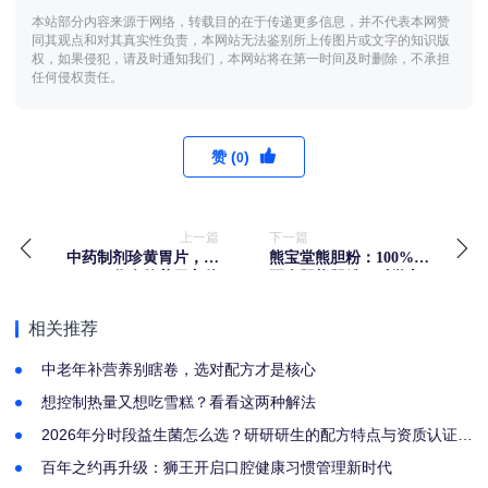
本站部分内容来源于网络，转载目的在于传递更多信息，并不代表本网赞
同其观点和对其真实性负责，本网站无法鉴别所上传图片或文字的知识版
权，如果侵犯，请及时通知我们，本网站将在第一时间及时删除，不承担
任何侵权责任。
赞 (
)
0
上一篇
下一篇
中药制剂珍黄胃片，现
熊宝堂熊胆粉：100%纯
代人的养胃良伴
正金胆熊胆粉，科学守
护肝脏健康防线
相关推荐
中老年补营养别瞎卷，选对配方才是核心
想控制热量又想吃雪糕？看看这两种解法
2026年分时段益生菌怎么选？研研研生的配方特点与资质认证解
析
百年之约再升级：狮王开启口腔健康习惯管理新时代