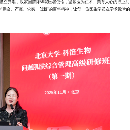
肃立齐唱，以家国情怀铸就医者使命，凝聚医为仁术、美育人心的行业共
学“勤奋、严谨、求实、创新”的百年精神，让每一位医生学员在学术殿堂