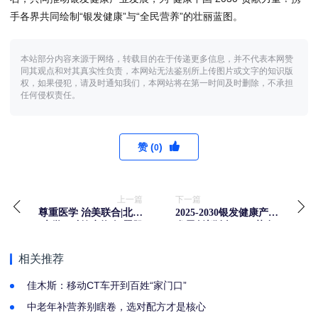
手各界共同绘制“银发健康”与“全民营养”的壮丽蓝图。
本站部分内容来源于网络，转载目的在于传递更多信息，并不代表本网赞
同其观点和对其真实性负责，本网站无法鉴别所上传图片或文字的知识版
权，如果侵犯，请及时通知我们，本网站将在第一时间及时删除，不承担
任何侵权责任。
赞 (
)
0
上一篇
下一篇
尊重医学 治美联合|北京
2025-2030银发健康产业
大学&科笛生物 问题肌
发展创新论坛——药食
肤综合管理高级研修班
同源与新资源食品研讨
（第一期）圆满举办
会暨新资源食品莱茵衣
相关推荐
藻研究与应用专家论证
会顺利举办
佳木斯：移动CT车开到百姓“家门口”
中老年补营养别瞎卷，选对配方才是核心