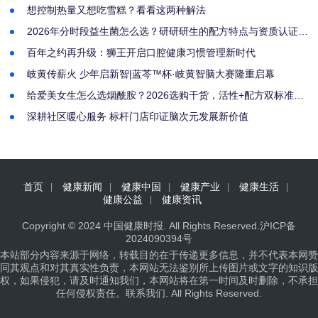
想控制热量又想吃雪糕？看看这两种解法
2026年分时段益生菌怎么选？研研研生的配方特点与资质认证解
析
百年之约再升级：狮王开启口腔健康习惯管理新时代
岐黄传薪火 少年启新智|蓝芩™杯·岐黄智脑大赛隆重启幕
给爱美女生怎么选烟酰胺？2026选购干货，活性+配方双标准筛
选好物
深耕社区暖心服务 标杆门店印证脑次元发展新价值
首页
健康新闻
健康中国
健康产业
健康生活
健康公益
健康资讯
Copyright © 2024
中国健康时报
. All Rights Reserved.
沪ICP备
2024090394号
本站部分内容来源于网络，转载目的在于传递更多信息，并不代表本网赞
同其观点和对其真实性负责，本网站无法鉴别所上传图片或文字的知识版
权，如果侵犯，请及时通知我们，本网站将在第一时间及时删除，不承担
任何侵权责任。
联系我们
. All Rights Reserved.