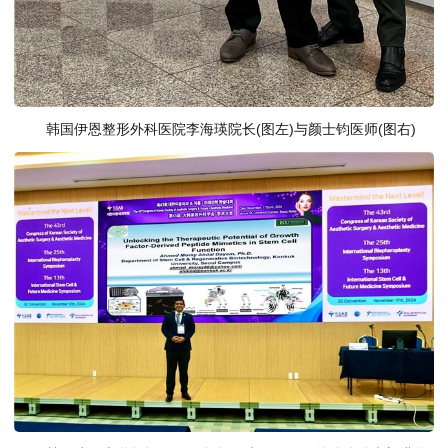
韩国伊恩整形外科医院李海瑛院长(图左)与颜士钧医师(图右)