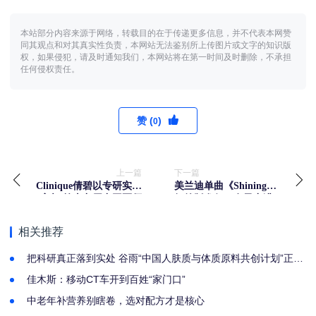
本站部分内容来源于网络，转载目的在于传递更多信息，并不代表本网赞
同其观点和对其真实性负责，本网站无法鉴别所上传图片或文字的知识版
权，如果侵犯，请及时通知我们，本网站将在第一时间及时删除，不承担
任何侵权责任。
赞 (
)
0
上一篇
下一篇
Clinique倩碧以专研实力
美兰迪单曲《Shining》
亮相 第十九届中国医师
纽约版发行，女子力满
协会皮肤科医师年会
满，做最闪亮的自己
相关推荐
把科研真正落到实处 谷雨“中国人肤质与体质原料共创计划”正式
启幕
佳木斯：移动CT车开到百姓“家门口”
中老年补营养别瞎卷，选对配方才是核心