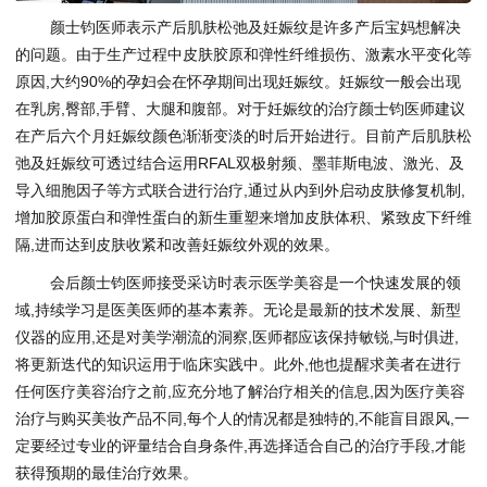
颜士钧医师表示产后肌肤松弛及妊娠纹是许多产后宝妈想解决
的问题。由于生产过程中皮肤胶原和弹性纤维损伤、激素水平变化等
原因,大约90%的孕妇会在怀孕期间出现妊娠纹。妊娠纹一般会出现
在乳房,臀部,手臂、大腿和腹部。对于妊娠纹的治疗颜士钧医师建议
在产后六个月妊娠纹颜色渐渐变淡的时后开始进行。目前产后肌肤松
弛及妊娠纹可透过结合运用RFAL双极射频、墨菲斯电波、激光、及
导入细胞因子等方式联合进行治疗,通过从内到外启动皮肤修复机制,
增加胶原蛋白和弹性蛋白的新生重塑来增加皮肤体积、紧致皮下纤维
隔,进而达到皮肤收紧和改善妊娠纹外观的效果。
会后颜士钧医师接受采访时表示医学美容是一个快速发展的领
域,持续学习是医美医师的基本素养。无论是最新的技术发展、新型
仪器的应用,还是对美学潮流的洞察,医师都应该保持敏锐,与时俱进,
将更新迭代的知识运用于临床实践中。此外,他也提醒求美者在进行
任何医疗美容治疗之前,应充分地了解治疗相关的信息,因为医疗美容
治疗与购买美妆产品不同,每个人的情况都是独特的,不能盲目跟风,一
定要经过专业的评量结合自身条件,再选择适合自己的治疗手段,才能
获得预期的最佳治疗效果。