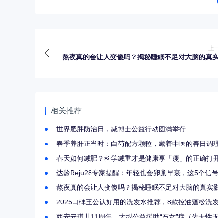
上
熬夜真的会让人变傻吗？揭秘睡眠不足对大脑的真
相关推荐
世界肥胖防治日，减博士公益行动圆满举行
春季养肝正当时：白芍配方颗粒，藏着中医的春日调
春天如何减肥？科学减重才是健康享「瘦」的正确打
达龄Reju28专家提醒：年轻也会卵巢早衰，这5个信
熬夜真的会让人变傻吗？揭秘睡眠不足对大脑的真实
2025口碑王公认好用的洗发水推荐，8款控油蓬松洗
西安安琪儿11周年，大型公益援助“石女”症（先天性