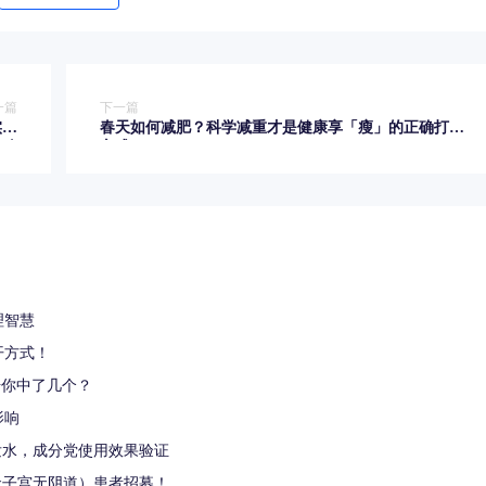
一篇
下一篇
实影
春天如何减肥？科学减重才是健康享「瘦」的正确打开
响
方式！
理智慧
开方式！
号你中了几个？
影响
发水，成分党使用效果验证
无子宫无阴道）患者招募！