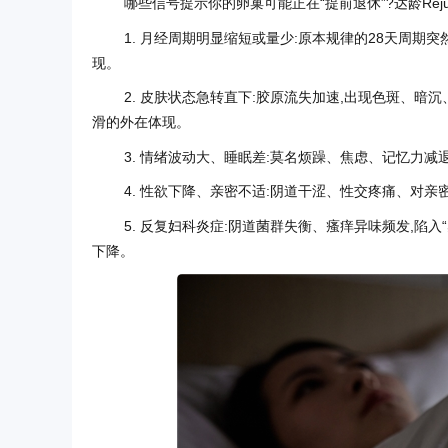
哪些信号提示你的卵巢可能正在“提前退休”?达龄Rej
1. 月经周期明显缩短或量少:原本规律的28天周期
现。
2. 皮肤状态急转直下:胶原流失加速,出现色斑、暗
滑的外在体现。
3. 情绪波动大、睡眠差:莫名烦躁、焦虑、记忆力减
4. 性欲下降、亲密不适:阴道干涩、性交疼痛、对亲
5. 反复妇科炎症:阴道菌群失衡、瘙痒异味频发,陷
下降。