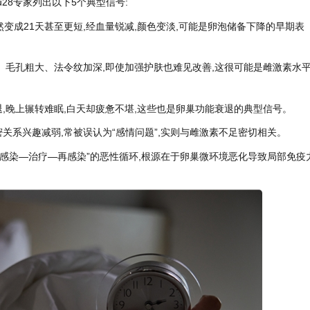
u28专家列出以下5个典型信号:
突然变成21天甚至更短,经血量锐减,颜色变淡,可能是卵泡储备下降的早期表
沉、毛孔粗大、法令纹加深,即使加强护肤也难见改善,这很可能是雌激素水
退,晚上辗转难眠,白天却疲惫不堪,这些也是卵巢功能衰退的典型信号。
密关系兴趣减弱,常被误认为“感情问题”,实则与雌激素不足密切相关。
入“感染—治疗—再感染”的恶性循环,根源在于卵巢微环境恶化导致局部免疫