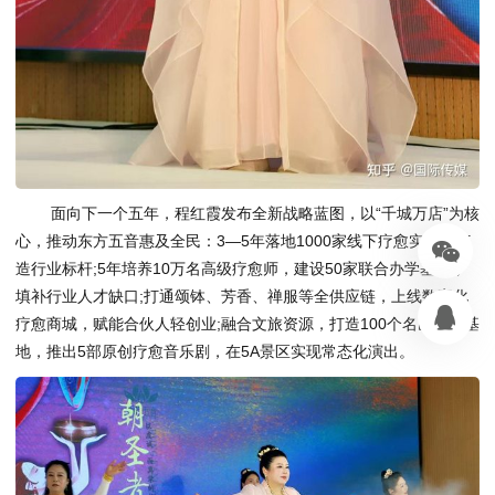
面向下一个五年，程红霞发布全新战略蓝图，以“千城万店”为核
心，推动东方五音惠及全民：3—5年落地1000家线下疗愈实体，打
造行业标杆;5年培养10万名高级疗愈师，建设50家联合办学基地，
填补行业人才缺口;打通颂钵、芳香、禅服等全供应链，上线数字化
疗愈商城，赋能合伙人轻创业;融合文旅资源，打造100个名山疗愈基
地，推出5部原创疗愈音乐剧，在5A景区实现常态化演出。