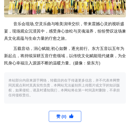
音乐会现场,空灵乐曲与唯美演绎交织，带来震撼心灵的视听盛
宴，现场观众沉浸其中，感受身心放松与灵魂滋养，纷纷赞叹这场兼
具文化底蕴与生命力量的疗愈之旅。
五载音动，润心赋能;初心如磐，逐光前行。东方五音以五年为
新起点，将持续深耕五音疗愈领域，以传统文化赋能现代健康，为全
民身心幸福注入源源不断的温暖力量。(摄像：柴东方)
本站部分内容来源于网络，转载目的在于传递更多信息，并不代表本网赞
同其观点和对其真实性负责，本网站无法鉴别所上传图片或文字的知识版
权，如果侵犯，请及时通知我们，本网站将在第一时间及时删除，不承担
任何侵权责任。
赞 (
)
0