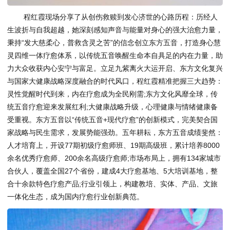
程红霞现场分享了从创伤救赎到发心济世的心路历程：历经人
生波折与自我超越，她深刻感知声音与能量对身心的强大治愈力量，
秉持“发大慈柔心，普救含灵之苦”的信念创立东方五音，打造身心慧
灵四维一体疗愈体系，以传统五音唤醒生命本自具足的内在力量，助
力大众收获内心安宁与富足。立足九紫离火大运开启、东方文化复兴
与国家大健康战略深度融合的时代风口，程红霞精准把握三大趋势：
灵性觉醒时代到来，内在疗愈成为全民刚需;东方文化风靡全球，传
统五音疗愈迎来发展红利;大健康战略升级，心理健康与情绪健康备
受重视。东方五音以“传统五音+现代疗愈”的创新模式，完美契合国
家战略与民生需求，发展势能强劲。五年耕耘，东方五音成绩斐然：
人才培育上，开设77期初级疗愈师班、19期高级班，累计培养8000
余名优秀疗愈师、200余名高级疗愈师;市场布局上，拥有134家城市
合伙人，覆盖全国27个省份，建成4大疗愈基地、5大培训基地，整
合十余款特色疗愈产品;行业引领上，构建教培、实体、产品、文旅
一体化生态，成为国内疗愈行业创新典范。