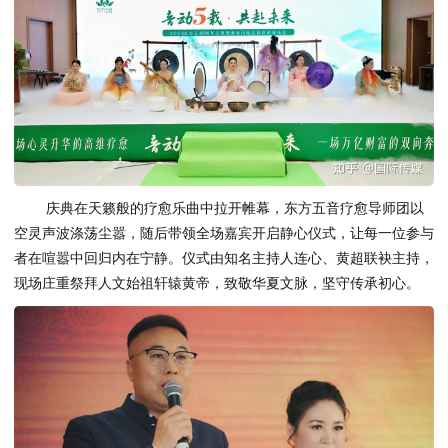
庆典在天籁般的疗愈乐曲中拉开帷幕，东方五音疗愈导师团以
空灵声波涤荡尘嚣，随后带领全场嘉宾开启静心仪式，让每一位参与
者在喧嚣中回归内在宁静。仪式由知名主持人连心、黄超联袂主持，
现场庄重祭拜人文始祖轩辕黄帝，致敬华夏文脉，坚守传承初心。