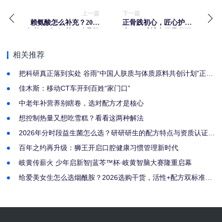
上一篇
下一篇
赖氨酸怎么补充？2026
正骨践初心，匠心护安
年赖氨酸+氨基丁酸品牌
康——减博士正骨师王
实测：仙芳思助孩子稳
燕青的中医调理深耕之
健追高
路
相关推荐
把科研真正落到实处 谷雨“中国人肤质与体质原料共创计划”正式
启幕
佳木斯：移动CT车开到百姓“家门口”
中老年补营养别瞎卷，选对配方才是核心
想控制热量又想吃雪糕？看看这两种解法
2026年分时段益生菌怎么选？研研研生的配方特点与资质认证解
析
百年之约再升级：狮王开启口腔健康习惯管理新时代
岐黄传薪火 少年启新智|蓝芩™杯·岐黄智脑大赛隆重启幕
给爱美女生怎么选烟酰胺？2026选购干货，活性+配方双标准筛
选好物