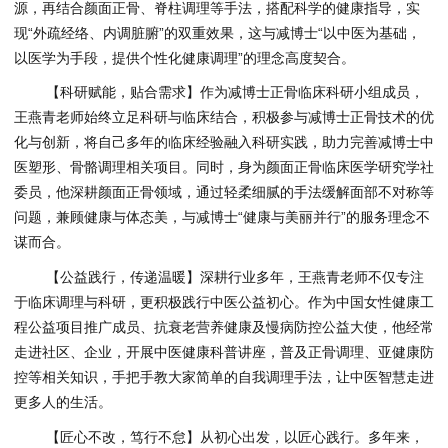
源，再结合颜面正骨、脊柱调理等手法，搭配科学的健康指导，实
现“外疏经络、内调脏腑”的双重效果，这与减博士“以中医为基础，
以医学为手段，提供个性化健康调理”的理念高度契合。
【科研赋能，贴合需求】作为减博士正骨临床科研小组成员，
王燕青老师始终立足科研与临床结合，积极参与减博士正骨技术的优
化与创新，将自己多年的临床经验融入科研实践，助力完善减博士中
医塑形、骨骼调理相关项目。同时，身为颜面正骨临床医学研究学社
委员，他深耕颜面正骨领域，通过轻柔细腻的手法缓解面部不对称等
问题，兼顾健康与体态美，与减博士“健康与美丽并行”的服务理念不
谋而合。
【公益践行，传递温暖】深耕行业多年，王燕青老师不仅专注
于临床调理与科研，更积极践行中医公益初心。作为中国女性健康工
程公益项目推广成员、抗衰老营养健康及慢病防控公益大使，他经常
走进社区、企业，开展中医健康科普讲座，普及正骨调理、亚健康防
控等相关知识，手把手教大家简单的自我调理手法，让中医智慧走进
更多人的生活。
【匠心不改，笃行不怠】从初心出发，以匠心践行。多年来，