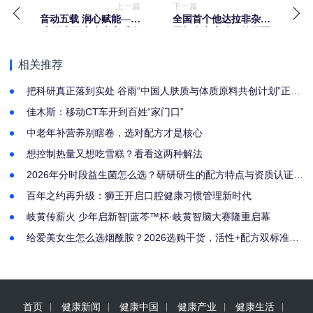
上一篇
下一篇
音动五载 润心赋能—东
全国首个他达拉非杂质
方五音五音疗疾音乐会
团标在京启动，德开医
郑州圆满举行
药深度参与筑牢用药安
全防线
相关推荐
把科研真正落到实处 谷雨“中国人肤质与体质原料共创计划”正式
启幕
佳木斯：移动CT车开到百姓“家门口”
中老年补营养别瞎卷，选对配方才是核心
想控制热量又想吃雪糕？看看这两种解法
2026年分时段益生菌怎么选？研研研生的配方特点与资质认证解
析
百年之约再升级：狮王开启口腔健康习惯管理新时代
岐黄传薪火 少年启新智|蓝芩™杯·岐黄智脑大赛隆重启幕
给爱美女生怎么选烟酰胺？2026选购干货，活性+配方双标准筛
选好物
首页
健康新闻
健康中国
健康产业
健康生活