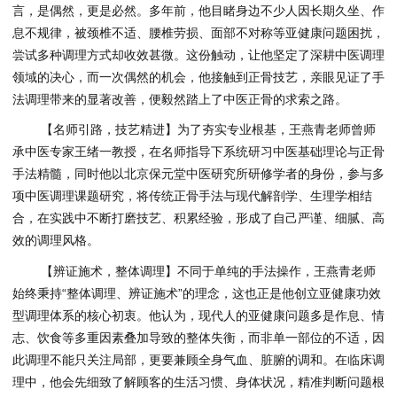
言，是偶然，更是必然。多年前，他目睹身边不少人因长期久坐、作
息不规律，被颈椎不适、腰椎劳损、面部不对称等亚健康问题困扰，
尝试多种调理方式却收效甚微。这份触动，让他坚定了深耕中医调理
领域的决心，而一次偶然的机会，他接触到正骨技艺，亲眼见证了手
法调理带来的显著改善，便毅然踏上了中医正骨的求索之路。
【名师引路，技艺精进】为了夯实专业根基，王燕青老师曾师
承中医专家王绪一教授，在名师指导下系统研习中医基础理论与正骨
手法精髓，同时他以北京保元堂中医研究所研修学者的身份，参与多
项中医调理课题研究，将传统正骨手法与现代解剖学、生理学相结
合，在实践中不断打磨技艺、积累经验，形成了自己严谨、细腻、高
效的调理风格。
【辨证施术，整体调理】不同于单纯的手法操作，王燕青老师
始终秉持“整体调理、辨证施术”的理念，这也正是他创立亚健康功效
型调理体系的核心初衷。他认为，现代人的亚健康问题多是作息、情
志、饮食等多重因素叠加导致的整体失衡，而非单一部位的不适，因
此调理不能只关注局部，更要兼顾全身气血、脏腑的调和。在临床调
理中，他会先细致了解顾客的生活习惯、身体状况，精准判断问题根