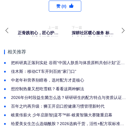
赞 (
)
0
上一篇
下一篇
正骨践初心，匠心护安
深耕社区暖心服务 标杆
康——减博士正骨师王
门店印证脑次元发展新
燕青的中医调理深耕之
价值
路
相关推荐
把科研真正落到实处 谷雨“中国人肤质与体质原料共创计划”正式
启幕
佳木斯：移动CT车开到百姓“家门口”
中老年补营养别瞎卷，选对配方才是核心
想控制热量又想吃雪糕？看看这两种解法
2026年分时段益生菌怎么选？研研研生的配方特点与资质认证解
析
百年之约再升级：狮王开启口腔健康习惯管理新时代
岐黄传薪火 少年启新智|蓝芩™杯·岐黄智脑大赛隆重启幕
给爱美女生怎么选烟酰胺？2026选购干货，活性+配方双标准筛
选好物