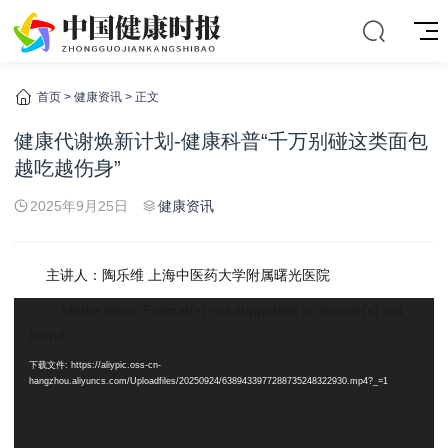
首页
>
健康资讯
> 正文
健康代谢焕新计划-健康科普“千万别碰这类面包
越吃越伤身”
2025年9月25日
健康资讯
主讲人：陶乐维 上海中医药大学附属曙光医院
视
Media error: Format(s) not supported or source(s) not
频
found
播
下载文件: https://aliypic.oss-cn-
放
hangzhou.aliyuncs.com/Uploadfiles/20250924/6389433977288735248322930.mp4?_=1
器