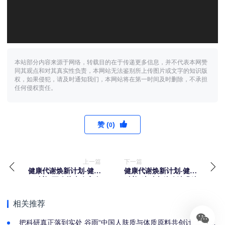
本站部分内容来源于网络，转载目的在于传递更多信息，并不代表本网赞
同其观点和对其真实性负责，本网站无法鉴别所上传图片或文字的知识版
权，如果侵犯，请及时通知我们，本网站将在第一时间及时删除，不承担
任何侵权责任。
赞 (
)
0
上一篇
下一篇
健康代谢焕新计划-健康
健康代谢焕新计划-健康
科普“不吃盐也会高血
科普“这种杂粮吃法升糖
压？小心这些“隐
堪比“小糖水””
形”盐！”
相关推荐
把科研真正落到实处 谷雨“中国人肤质与体质原料共创计划”正式