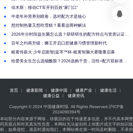
启幕
佳木斯：移动CT车开到百姓“家门口”
中老年补营养别瞎卷，选对配方才是核心
想控制热量又想吃雪糕？看看这两种解法
2026年分时段益生菌怎么选？研研研生的配方特点与资质认证解
析
百年之约再升级：狮王开启口腔健康习惯管理新时代
岐黄传薪火 少年启新智|蓝芩™杯·岐黄智脑大赛隆重启幕
给爱美女生怎么选烟酰胺？2026选购干货，活性+配方双标准筛
选好物
首页
健康新闻
健康中国
健康产业
健康生活
健康公益
健康资讯
Copyright © 2024
中国健康时报
. All Rights Reserved.
沪ICP备
2024090394号
本站部分内容来源于网络，转载目的在于传递更多信息，并不代表本网赞
同其观点和对其真实性负责，本网站无法鉴别所上传图片或文字的知识版
权，如果侵犯，请及时通知我们，本网站将在第一时间及时删除，不承担