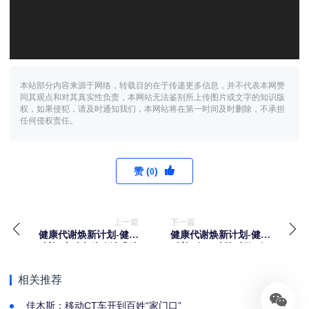
本站部分内容来源于网络，转载目的在于传递更多信息，并不代表本网赞
同其观点和对其真实性负责，本网站无法鉴别所上传图片或文字的知识版
权，如果侵犯，请及时通知我们，本网站将在第一时间及时删除，不承担
任何侵权责任。
赞 (
)
0
上一篇
下一篇
健康代谢焕新计划-健康
健康代谢焕新计划-健康
科普“这种杂粮吃法升糖
科普“有一种胖叫做“炎
堪比“小糖水””
症胖””
相关推荐
佳木斯：移动CT车开到百姓“家门口”