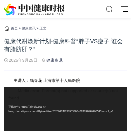
首页
>
健康资讯
> 正文
健康代谢焕新计划-健康科普“胖子VS瘦子 谁会
有脂肪肝？”
2025年9月25日
健康资讯
主讲人：钱春花 上海市第十人民医院
视
Media error: Format(s) not supported or source(s) not
频
found
播
下载文件: https://aliypic.oss-cn-
放
hangzhou.aliyuncs.com/Uploadfiles/20250924/6389433964083692026765593.mp4?_=1
器