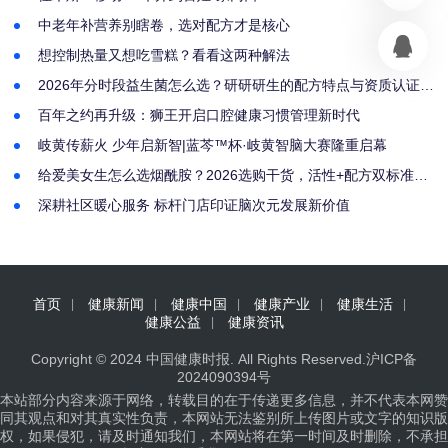
中老年补营养别瞎卷，选对配方才是核心
想控制热量又想吃雪糕？看看这两种解法
2026年分时段益生菌怎么选？研研研生的配方特点与资质认证解
析
百年之约再升级：狮王开启口腔健康习惯管理新时代
岐黄传薪火 少年启新智|蓝芩™杯·岐黄智脑大赛隆重启幕
给爱美女生怎么选烟酰胺？2026选购干货，活性+配方双标准筛
选好物
深耕社区暖心服务 标杆门店印证脑次元发展新价值
首页
健康新闻
健康中国
健康产业
健康生活
健康公益
健康资讯
Copyright © 2024
中国健康时报
. All Rights Reserved.
沪ICP备
2024090394号
本站部分内容来源于网络，转载目的在于传递更多信息，并不代表本网赞
同其观点和对其真实性负责，本网站无法鉴别所上传图片或文字的知识版
权，如果侵犯，请及时通知我们，本网站将在第一时间及时删除，不承担