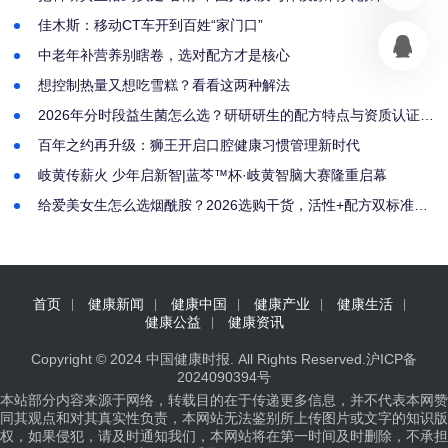
启幕
佳木斯：移动CT车开到百姓“家门口”
中老年补营养别瞎卷，选对配方才是核心
想控制热量又想吃雪糕？看看这两种解法
2026年分时段益生菌怎么选？研研研生的配方特点与资质认证解
析
百年之约再升级：狮王开启口腔健康习惯管理新时代
岐黄传薪火 少年启新智|蓝芩™杯·岐黄智脑大赛隆重启幕
给爱美女生怎么选烟酰胺？2026选购干货，活性+配方双标准筛
选好物
首页
健康新闻
健康中国
健康产业
健康生活
健康公益
健康资讯
Copyright © 2024
中国健康时报
. All Rights Reserved.
沪ICP备
2024090394号
本站部分内容来源于网络，转载目的在于传递更多信息，并不代表本网赞
同其观点和对其真实性负责，本网站无法鉴别所上传图片或文字的知识版
权，如果侵犯，请及时通知我们，本网站将在第一时间及时删除，不承担