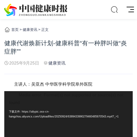
首页
>
健康资讯
> 正文
健康代谢焕新计划-健康科普“有一种胖叫做“炎
症胖””
2025年9月25日
健康资讯
主讲人：吴亚杰 中华医学科学院阜外医院
视
Media error: Format(s) not supported or source(s) not
频
found
播
下载文件: https://aliypic.oss-cn-
放
hangzhou.aliyuncs.com/Uploadfiles/20250924/6389433990279460485670543.mp4?_=1
器