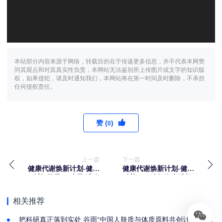
本站部分内容来源于网络，转载目的在于传递更多信息，并不代表本网赞
同其观点和对其真实性负责，本网站无法鉴别所上传图片或文字的知识版
权，如果侵犯，请及时通知我们，本网站将在第一时间及时删除，不承担
任何侵权责任。
赞 (
)
0
上一篇
下一篇
健康代谢焕新计划-健康
健康代谢焕新计划-健康
科普“胖子VS瘦子 谁会
科普““0”糖气泡水没想
有脂肪肝？”
象中健康”
相关推荐
把科研真正落到实处 谷雨“中国人肤质与体质原料共创计划”正式